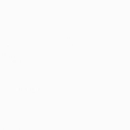
Кубок Европы УЕФА среди женщи
Матчи
Новости
Жеребьевки
История
Команды
О турнире
ДРУГИЕ
САЙТЫ
UEFA.com
Фонд УЕФА
СМЕНИТЬ ЯЗЫК
Русский
English
Français
Deutsch
Русский
Español
Italiano
Português
Конфиденциальность
Правила и условия