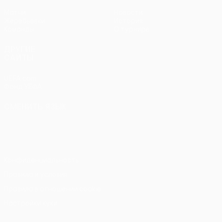
Матчи
Новости
Жеребьевки
История
Команды
О турнире
ДРУГИЕ
САЙТЫ
UEFA.com
Фонд УЕФА
СМЕНИТЬ ЯЗЫК
Русский
English
Français
Deutsch
Русский
Español
Italiano
Português
Конфиденциальность
Правила и условия
Правила в отношении cookie
Настройки куки