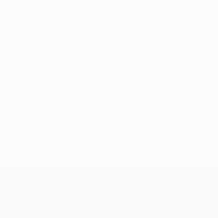
Нет данных по этому игроку
Кубок Европы УЕФА среди женщи