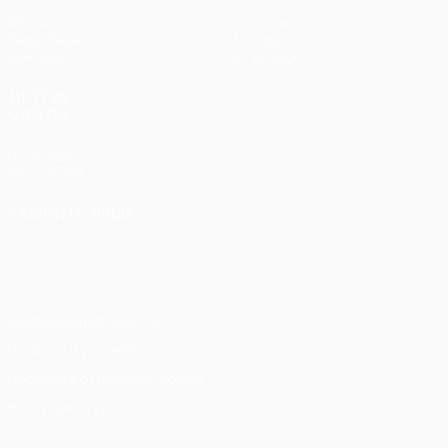
Матчи
Новости
Жеребьевки
История
Команды
О турнире
ДРУГИЕ
САЙТЫ
UEFA.com
Фонд УЕФА
СМЕНИТЬ ЯЗЫК
Русский
English
Français
Deutsch
Русский
Español
Italiano
Português
Конфиденциальность
Правила и условия
Правила в отношении cookie
Настройки куки