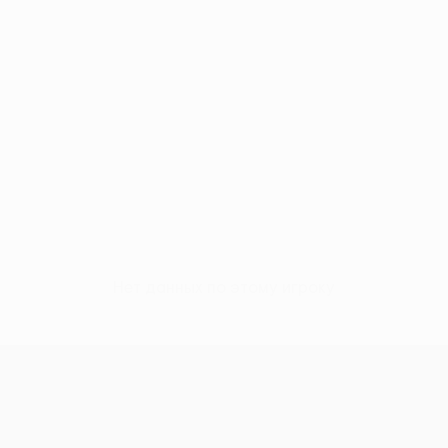
Нет данных по этому игроку
Кубок Европы УЕФА среди женщи