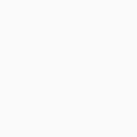
Матчи
Новости
Жеребьевки
История
Команды
О турнире
ДРУГИЕ
САЙТЫ
UEFA.com
Фонд УЕФА
СМЕНИТЬ ЯЗЫК
Русский
English
Français
Deutsch
Русский
Español
Italiano
Português
Конфиденциальность
Правила и условия
Правила в отношении cookie
Настройки куки