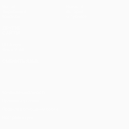
Матчи
Новости
Жеребьевки
История
Команды
О турнире
ДРУГИЕ
САЙТЫ
UEFA.com
Фонд УЕФА
СМЕНИТЬ ЯЗЫК
Русский
English
Français
Deutsch
Русский
Español
Italiano
Português
Конфиденциальность
Правила и условия
Правила в отношении cookie
Настройки куки