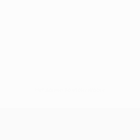
Нет данных по этому игроку
Кубок Европы УЕФА среди женщи