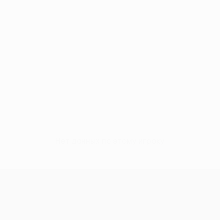
Нет данных по этому игроку
Кубок Европы УЕФА среди женщи