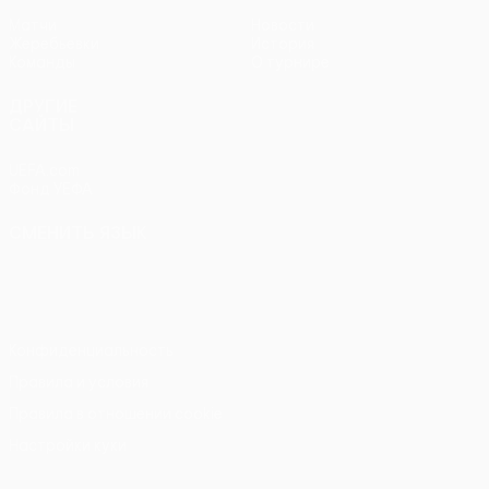
Матчи
Новости
Жеребьевки
История
Команды
О турнире
ДРУГИЕ
САЙТЫ
UEFA.com
Фонд УЕФА
СМЕНИТЬ ЯЗЫК
Русский
English
Français
Deutsch
Русский
Español
Italiano
Português
Конфиденциальность
Правила и условия
Правила в отношении cookie
Настройки куки