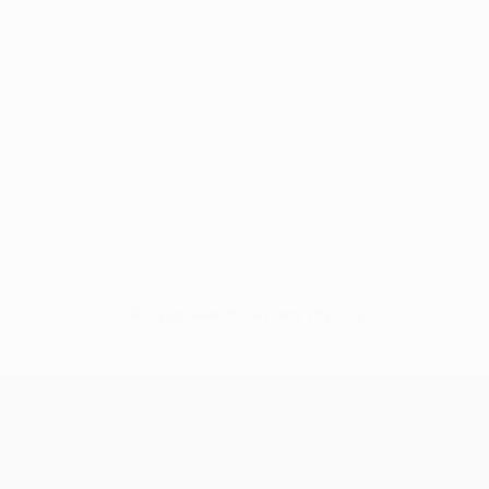
Нет данных по этому игроку
Кубок Европы УЕФА среди женщи