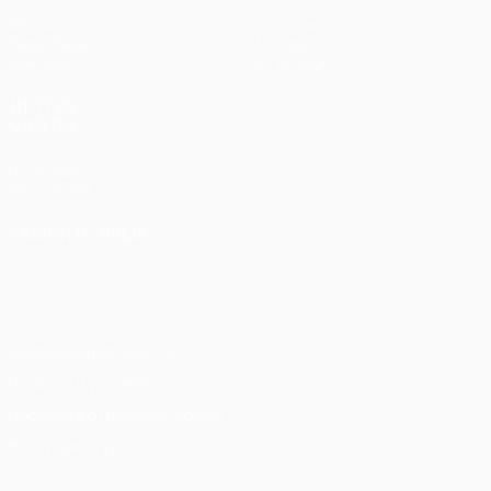
Матчи
Новости
Жеребьевки
История
Команды
О турнире
ДРУГИЕ
САЙТЫ
UEFA.com
Фонд УЕФА
СМЕНИТЬ ЯЗЫК
Русский
English
Français
Deutsch
Русский
Español
Italiano
Português
Конфиденциальность
Правила и условия
Правила в отношении cookie
Настройки куки