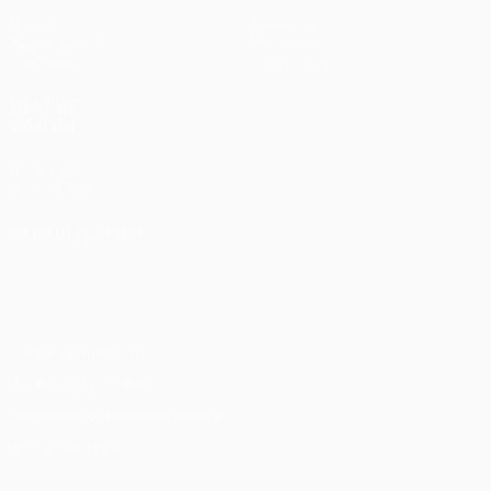
Матчи
Новости
Жеребьевки
История
Команды
О турнире
ДРУГИЕ
САЙТЫ
UEFA.com
Фонд УЕФА
СМЕНИТЬ ЯЗЫК
Русский
English
Français
Deutsch
Русский
Español
Italiano
Português
Конфиденциальность
Правила и условия
Правила в отношении cookie
Настройки куки