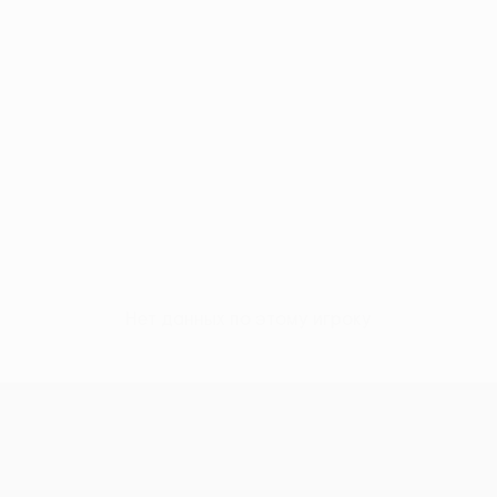
Нет данных по этому игроку
Кубок Европы УЕФА среди женщи