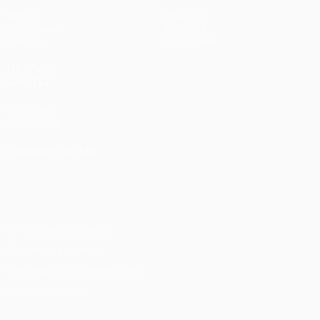
Матчи
Новости
Жеребьевки
История
Команды
О турнире
ДРУГИЕ
САЙТЫ
UEFA.com
Фонд УЕФА
СМЕНИТЬ ЯЗЫК
Русский
English
Français
Deutsch
Русский
Español
Italiano
Português
Конфиденциальность
Правила и условия
Правила в отношении cookie
Настройки куки