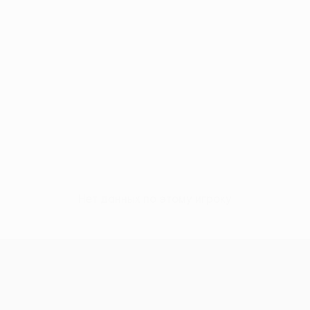
Нет данных по этому игроку
Кубок Европы УЕФА среди женщи