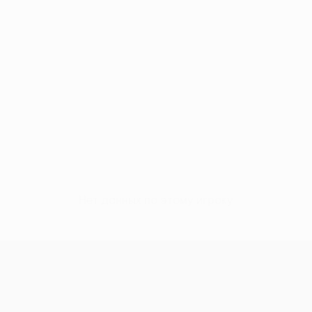
Нет данных по этому игроку
Кубок Европы УЕФА среди женщи