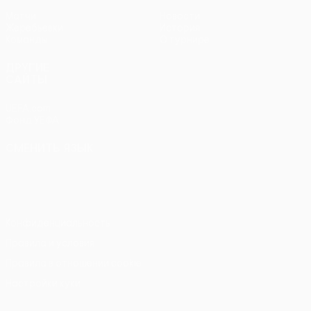
Матчи
Новости
Жеребьевки
История
Команды
О турнире
ДРУГИЕ
САЙТЫ
UEFA.com
Фонд УЕФА
СМЕНИТЬ ЯЗЫК
Русский
English
Français
Deutsch
Русский
Español
Italiano
Português
Конфиденциальность
Правила и условия
Правила в отношении cookie
Настройки куки