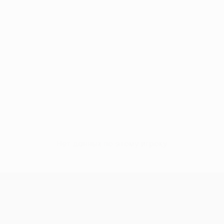
Нет данных по этому игроку
Кубок Европы УЕФА среди женщи