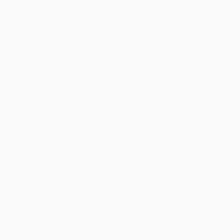
Матчи
Новости
Жеребьевки
История
Команды
О турнире
ДРУГИЕ
САЙТЫ
UEFA.com
Фонд УЕФА
СМЕНИТЬ ЯЗЫК
Русский
English
Français
Deutsch
Русский
Español
Italiano
Português
Конфиденциальность
Правила и условия
Правила в отношении cookie
Настройки куки