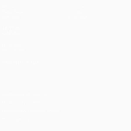
Матчи
Новости
Жеребьевки
История
Команды
О турнире
ДРУГИЕ
САЙТЫ
UEFA.com
Фонд УЕФА
СМЕНИТЬ ЯЗЫК
Русский
English
Français
Deutsch
Русский
Español
Italiano
Português
Конфиденциальность
Правила и условия
Правила в отношении cookie
Настройки куки