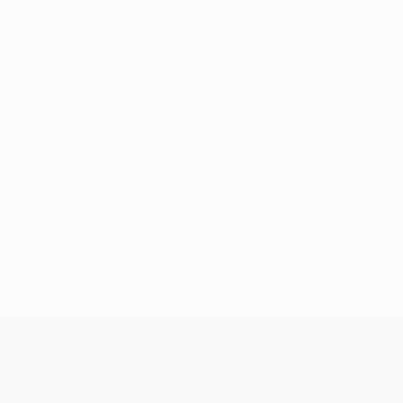
Нет данных по этому игроку
Кубок Европы УЕФА среди женщи