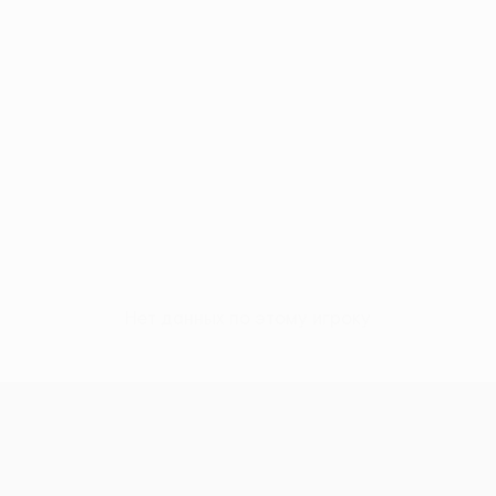
Нет данных по этому игроку
Кубок Европы УЕФА среди женщи