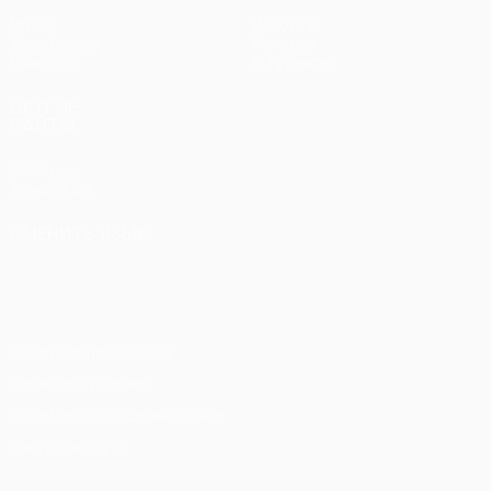
Матчи
Новости
Жеребьевки
История
Команды
О турнире
ДРУГИЕ
САЙТЫ
UEFA.com
Фонд УЕФА
СМЕНИТЬ ЯЗЫК
Русский
English
Français
Deutsch
Русский
Español
Italiano
Português
Конфиденциальность
Правила и условия
Правила в отношении cookie
Настройки куки