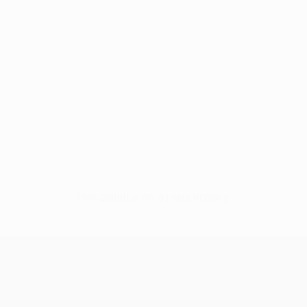
Нет данных по этому игроку
Кубок Европы УЕФА среди женщи