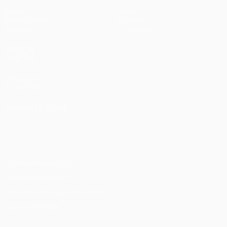
Матчи
Новости
Жеребьевки
История
Команды
О турнире
ДРУГИЕ
САЙТЫ
UEFA.com
Фонд УЕФА
СМЕНИТЬ ЯЗЫК
Русский
English
Français
Deutsch
Русский
Español
Italiano
Português
Конфиденциальность
Правила и условия
Правила в отношении cookie
Настройки куки