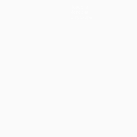
Новости
История
О турнире
ano
Português