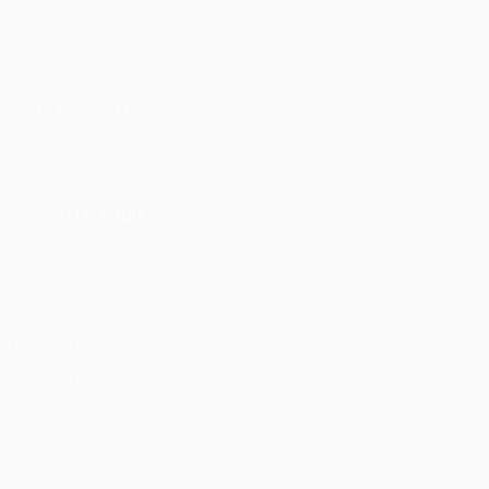
Матчи
Жеребьевки
Команды
ДРУГИЕ САЙТЫ
UEFA.com
Фонд УЕФА
СМЕНИТЬ ЯЗЫК
Русский
English
Français
Deutsch
Русский
Español
Itali
Конфиденциальность
Правила и условия
Правила в отношении cookie
Настройки куки
© 1998-2026 УЕФА. Все права защищены