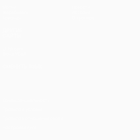
Матчи
Новости
Жеребьевки
История
Команды
О турнире
ДРУГИЕ
САЙТЫ
UEFA.com
Фонд УЕФА
СМЕНИТЬ ЯЗЫК
Русский
English
Français
Deutsch
Русский
Español
Italiano
Português
Конфиденциальность
Правила и условия
Правила в отношении cookie
Настройки куки