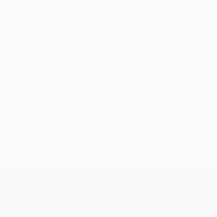
Нет данных по этому игроку
Кубок Европы УЕФА среди женщи