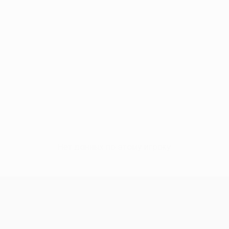
Нет данных по этому игроку
Кубок Европы УЕФА среди женщи