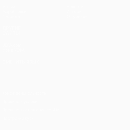
Матчи
Новости
Жеребьевки
История
Команды
О турнире
ДРУГИЕ
САЙТЫ
UEFA.com
Фонд УЕФА
СМЕНИТЬ ЯЗЫК
Русский
English
Français
Deutsch
Русский
Español
Italiano
Português
Конфиденциальность
Правила и условия
Правила в отношении cookie
Настройки куки