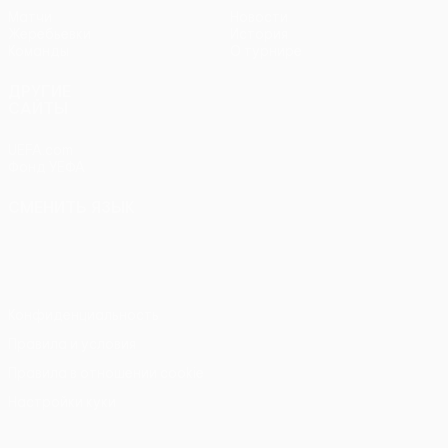
Матчи
Новости
Жеребьевки
История
Команды
О турнире
ДРУГИЕ
САЙТЫ
UEFA.com
Фонд УЕФА
СМЕНИТЬ ЯЗЫК
Русский
English
Français
Deutsch
Русский
Español
Italiano
Português
Конфиденциальность
Правила и условия
Правила в отношении cookie
Настройки куки