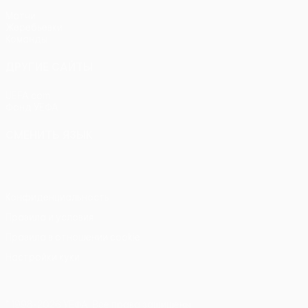
Матчи
Жеребьевки
Команды
ДРУГИЕ САЙТЫ
UEFA.com
Фонд УЕФА
СМЕНИТЬ ЯЗЫК
Русский
English
Français
Deutsch
Русский
Español
Itali
Конфиденциальность
Правила и условия
Правила в отношении cookie
Настройки куки
© 1998-2026 УЕФА. Все права защищены