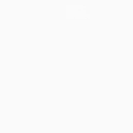
Новости
История
О турнире
ano
Português