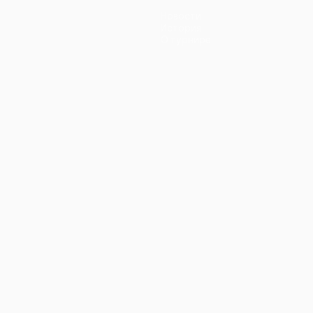
Новости
История
О турнире
ano
Português