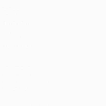
Матчи
Жеребьевки
Команды
ДРУГИЕ САЙТЫ
UEFA.com
Фонд УЕФА
СМЕНИТЬ ЯЗЫК
Русский
English
Français
Deutsch
Русский
Español
Itali
Конфиденциальность
Правила и условия
Правила в отношении cookie
Настройки куки
© 1998-2026 УЕФА. Все права защищены