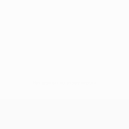
Нет данных по этому игроку
Кубок Европы УЕФА среди женщи