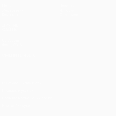
Матчи
Новости
Жеребьевки
История
Команды
О турнире
ДРУГИЕ
САЙТЫ
UEFA.com
Фонд УЕФА
СМЕНИТЬ ЯЗЫК
Русский
English
Français
Deutsch
Русский
Español
Italiano
Português
Конфиденциальность
Правила и условия
Правила в отношении cookie
Настройки куки