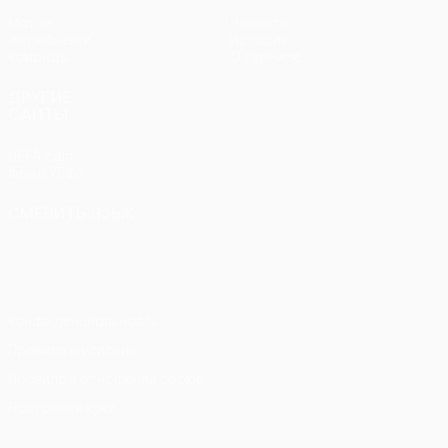
Матчи
Новости
Жеребьевки
История
Команды
О турнире
ДРУГИЕ
САЙТЫ
UEFA.com
Фонд УЕФА
СМЕНИТЬ ЯЗЫК
Русский
English
Français
Deutsch
Русский
Español
Italiano
Português
Конфиденциальность
Правила и условия
Правила в отношении cookie
Настройки куки