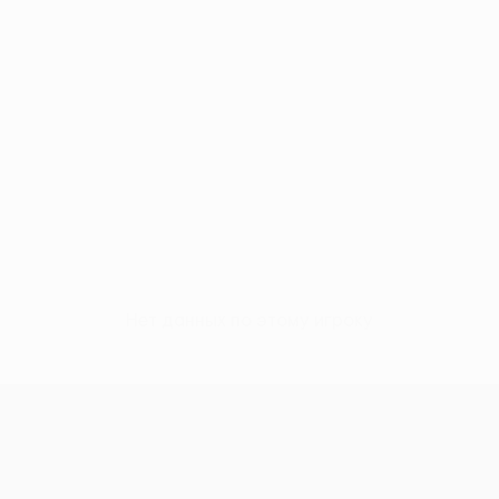
Нет данных по этому игроку
Кубок Европы УЕФА среди женщи