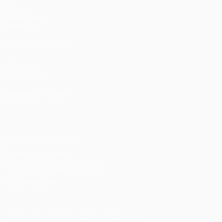
Матчи
Жеребьевки
Команды
ДРУГИЕ САЙТЫ
UEFA.com
Фонд УЕФА
СМЕНИТЬ ЯЗЫК
Русский
English
Français
Deutsch
Русский
Español
Itali
Конфиденциальность
Правила и условия
Правила в отношении cookie
Настройки куки
© 1998-2026 УЕФА. Все права защищены