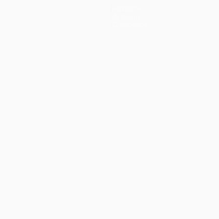
Новости
История
О турнире
ano
Português