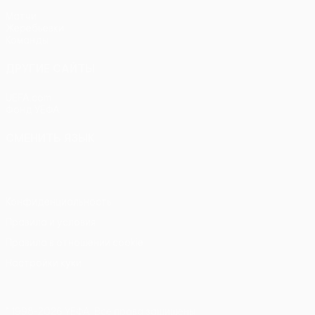
Матчи
Жеребьевки
Команды
ДРУГИЕ САЙТЫ
UEFA.com
Фонд УЕФА
СМЕНИТЬ ЯЗЫК
Русский
English
Français
Deutsch
Русский
Español
Itali
Конфиденциальность
Правила и условия
Правила в отношении cookie
Настройки куки
© 1998-2026 УЕФА. Все права защищены