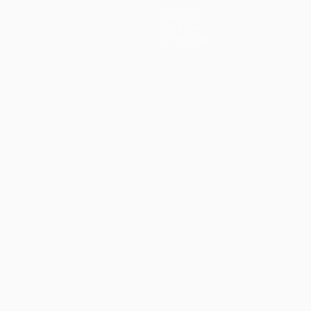
Новости
История
О турнире
ano
Português