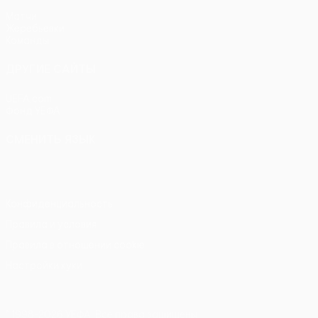
Матчи
Жеребьевки
Команды
ДРУГИЕ САЙТЫ
UEFA.com
Фонд УЕФА
СМЕНИТЬ ЯЗЫК
Русский
English
Français
Deutsch
Русский
Español
Itali
Конфиденциальность
Правила и условия
Правила в отношении cookie
Настройки куки
© 1998-2026 УЕФА. Все права защищены