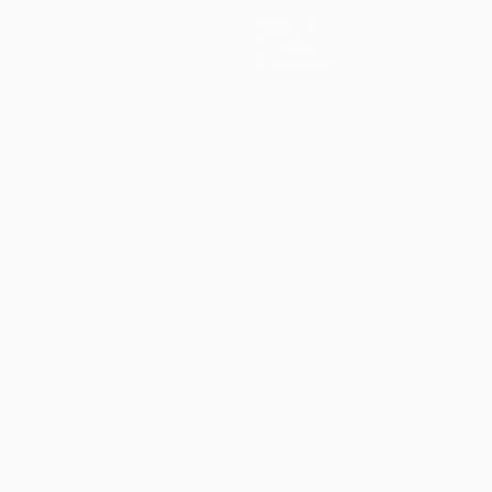
Новости
История
О турнире
ano
Português