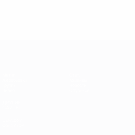
Европейская квалификация среди ж
Матчи
Стат.
Жеребьевки
Команды
Группы
Новости
Видео
О турнире
ДРУГИЕ
САЙТЫ
UEFA.com
Фонд УЕФА