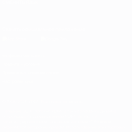
СМЕНИТЬ ЯЗЫК
Русский
English
Français
Deutsch
Русский
Español
Italiano
Português
Скачать официальное приложение
Конфиденциальность
Правила и условия
Правила в отношении cookie
Настройки куки
© 1998-2026 УЕФА. Все права защищены
Название UEFA, логотип УЕФА, а также элементы дизайна,
относящиеся к соревнованиям УЕФА, являются
зарегистрированными торговыми марками УЕФА и/или
охраняются авторским правом. Использование этих торговых