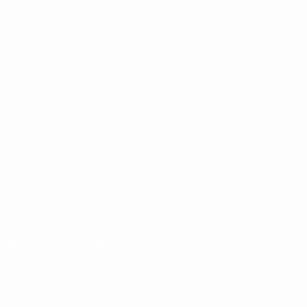
Матчи
Стат.
Жеребьевки
Команды
Группы
Новости
Видео
О турнире
ДРУГИЕ
САЙТЫ
UEFA.com
Фонд УЕФА
СМЕНИТЬ ЯЗЫК
Русский
English
Français
Deutsch
Русский
Español
Italiano
Português
Скачать официальное приложение
Конфиденциальность
Правила и условия