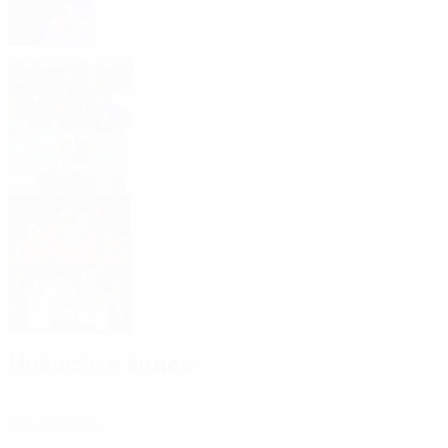
Кто вышел на женский чемпионат мира и
кто сыграет в "стыках"
Обзор шестого тура
Лучшие бомбардиры: Уир обошла
Вулларт
Результаты Европейской
квалификации
Обзор пятого тура
Новости и видео
Все новости