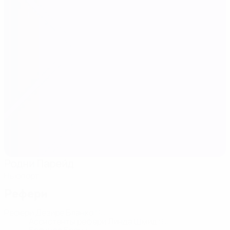
Родни Парейд
Ньюпорт
Рефери
Рефери
Дезире Бланко
SUI
Ассистенты рефери
Линда Шмид
SUI