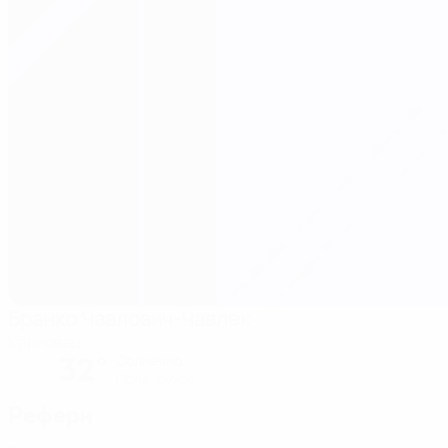
Бранко Чавлович-Чавлек
Карловац
32°
Солнечно
Поле: cухое
Рефери