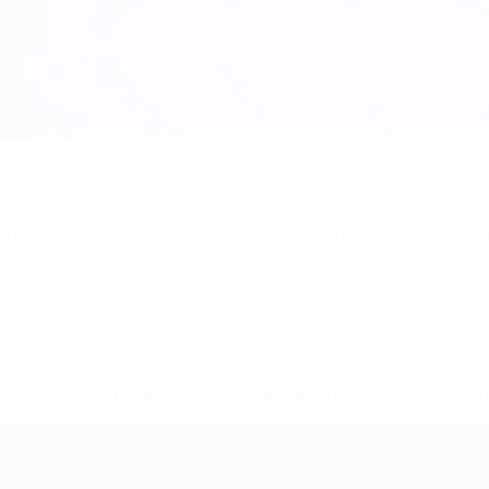
ершился 9 июня.
 победители групп Лиги А: Германия, Дания, Испания и Фр
ложение в рейтинге
Лиги наций УЕФА
.
характер. Вся приведенная информация подлежит окончат