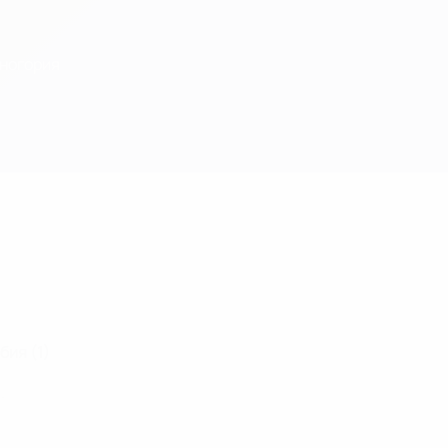
рногория
бия (1)
.