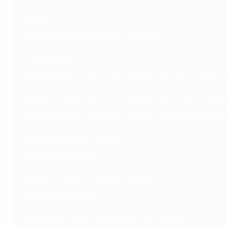
Вышли
Франция, Дания, Германия, Испания
Стыковые матчи
Лига A
: Австрия, Англия, Исландия, Ирландия, Итали
Лига B
: Албания, Бельгия, Израиль, Португалия, Сев
Лига C
: Беларусь, Венгрия, Греция, Казахстан, Косов
ПЕРЕХОД МЕЖДУ ЛИГАМИ
Вылетели из Лиги A
Польша, Сербия, Словения, Украина
Поднялись из Лиги B
Португалия, Уэльс, Швейцария, Шотландия