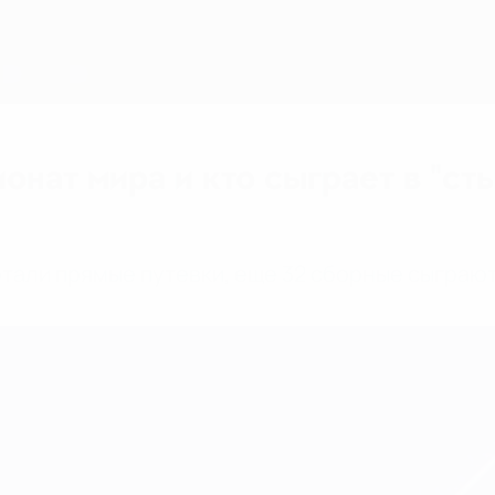
нат мира и кто сыграет в "ст
тали прямые путевки, еще 32 сборные сыграют