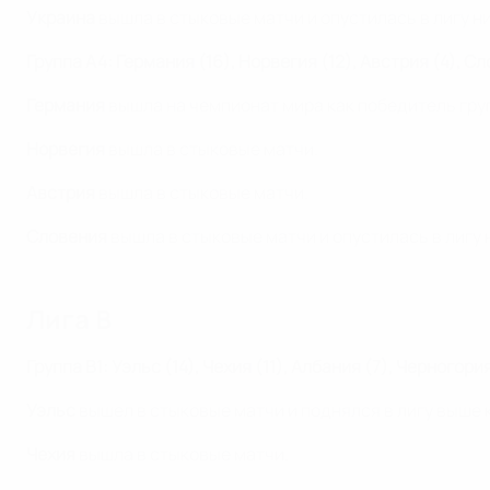
Украина
вышла в стыковые матчи и опустилась в лигу н
Группа A4: Германия (16), Норвегия (12), Австрия (4), С
Германия
вышла на чемпионат мира как победитель гру
Норвегия
вышла в стыковые матчи.
Австрия
вышла в стыковые матчи.
Словения
вышла в стыковые матчи и опустилась в лигу 
Лига B
Группа B1: Уэльс (14), Чехия (11), Албания (7), Черногория
Уэльс
вышел в стыковые матчи и поднялся в лигу выше 
Чехия
вышла в стыковые матчи.