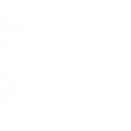
же.
, Польша (1)
пы.
же.
ина (0)
пы.