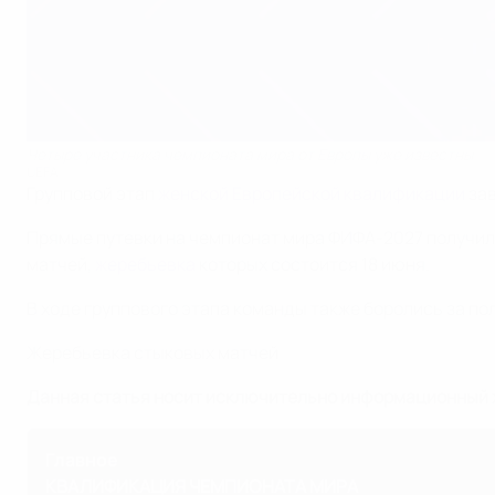
Четыре участника чемпионата мира от Европы уже известны
UEFA
Групповой этап
женской Европейской квалификации
зав
Прямые путевки на чемпионат мира ФИФА-2027 получили
матчей,
жеребьевка
которых состоится 18 июня.
В ходе группового этапа команды также боролись за по
Жеребьевка стыковых матчей
Данная статья носит исключительно информационный 
Главное
КВАЛИФИКАЦИЯ ЧЕМПИОНАТА МИРА