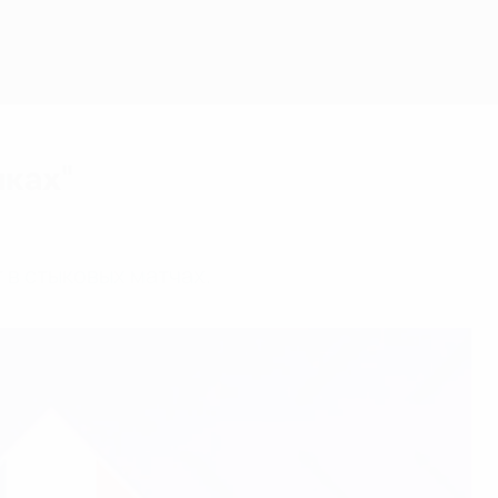
Скачать
ыках"
 в стыковых матчах.