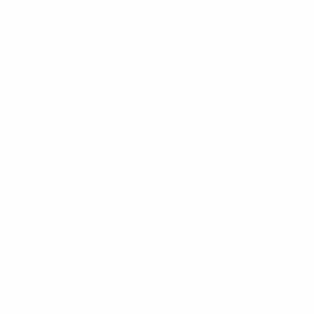
иже.
ловения (3)
ппы.
ниже.
 (1)
как победитель группы.