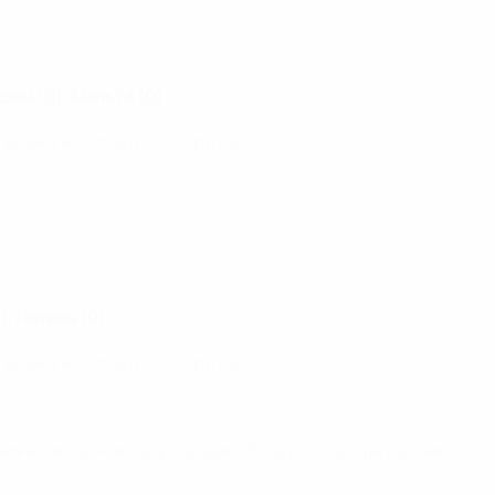
дия (6), Мальта (0)
 выше как победитель группы.
), Латвия (0)
 выше как победитель группы.
ниже как один из двух худших обладателей третьих мест.