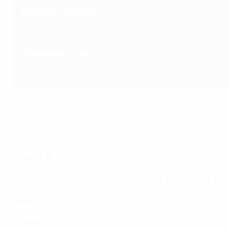
Вылетели из Лиги B
Израиль, Латвия, Люксембург, Мальта, Словакия, Че
Поднялись из Лиги C
Беларусь, Венгрия, Греция, Косово, Литва, Румыния
Положение в группах
Лига A
Группа A1: Дания (14 очков), Италия (9), Швеция (8), Сер
Дания
вышла на чемпионат мира как победитель группы
Италия
вышла в стыковые матчи.