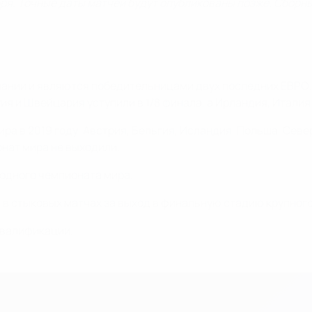
ября. Точные даты матчей будут опубликованы позже. Сборн
пании и являются победительницами двух последних ЕВРО.
 и Швейцария уступили в 1/8 финала, а Ирландия, Италия 
а в 2019 году. Австрия, Бельгия, Исландия, Польша, Севе
онат мира не выходили.
 одного чемпионата мира.
 в стыковых матчах за выход в финальную стадию крупного
квалификации.