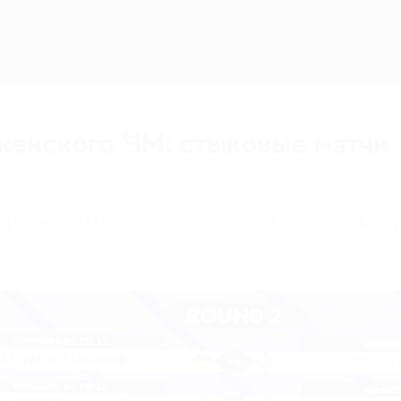
женского ЧМ: стыковые матчи
февральском межконтинентальном стыковом ту