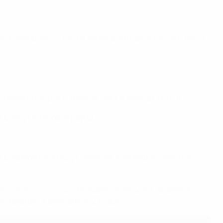
ми командами из числа занявших вторые места в Лиге С.
телями вторых и третьих мест в группах Лиги В.
 выйдут во второй раунд.
 в первом пути будут сеяными и проведут ответный
 квалификации-2026
, выходят на ЧМ-2027 напрямую.
й пройдет в феврале 2027 года.