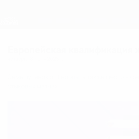
Skip
to
main
Лига наций и женский ЕВРО
content
Результаты live и статистика
Европейская квалификация среди женщин
Европейская квалификация 
четверг, 18 июня 2026 г.
Семь путевок от Европы, а также место в 
стыковых матчах.