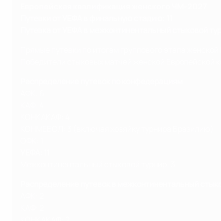
Европейская квалификация женского ЧМ-2027
Путевки от УЕФА в финальную стадию: 11
Путевка от УЕФА в межконтинентальный стыковой тур
Прямые путевки по итогам группового этапа женской 
Победители стыковых матчей женской Европейской кв
Распределение путевок по конфедерациям
АФК: 6
КАФ: 4
КОНКАКАФ: 4
КОНМЕБОЛ: 3 (включая хозяйку турнира Бразилию)
ОФК: 1
УЕФА: 11
Межконтинентальный стыковой турнир: 3
Распределение путевок в межконтинентальный стык
АФК: 2
КАФ: 2
КОНКАКАФ: 2