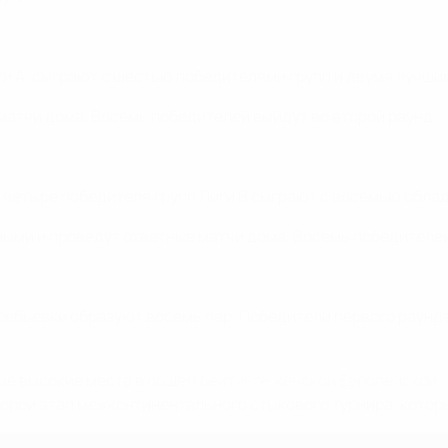
ги А, сыграют с шестью победителями групп и двумя лучши
матчи дома. Восемь победителей выйдут во второй раунд.
 четыре победителя групп Лиги B сыграют с восемью облада
яными и проведут ответные матчи дома. Восемь победителей
ребьевки образуют восемь пар. Победители первого раунда
ые высокие места в
общем рейтинге женской Европейской
орой этап межконтинентального стыкового турнира, которы