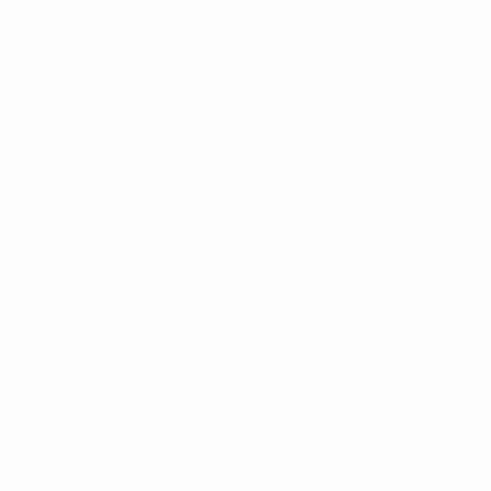
нир: 1
Европейской квалификации: 4 (победители групп Лиги A)
алификации: 8 (7 получают прямые путевки, 1 выходит в 
овой турнир по конфедерациям