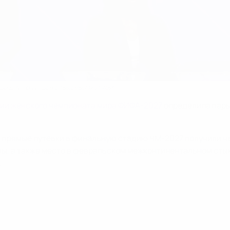
де двух раундов стыковых матчей
ии женского чемпионата мира ФИФА-2027
определила пары 
 прямые путевки в финальную стадию ЧМ-2027 получили че
пы, а также место в февральском межконтинентальном сты
.