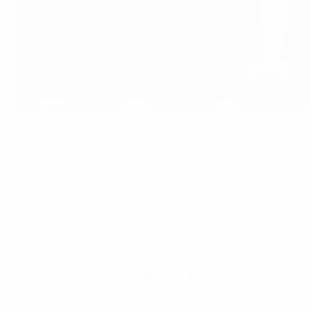
Обладатели семи европейских путевок на ЧМ определятся в хо
UEFA via Getty Images
Жеребьевка стыковых матчей
Европейской квалификац
своими соперниками дома и на выезде.
По итогам группового этапа Европейской квалификации
Испания и Франция). Оставшиеся семь путевок от Евро
стыковых матчах в октябре и ноябре/декабре 2026 года
Пары первого раунда
Путь 1