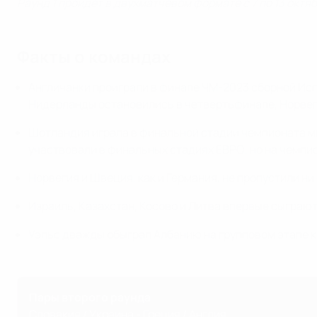
Раунд 1 пройдет в двухматчевом формате с 7 по 13 окт
Факты о командах
Англичанки проиграли в финале ЧМ-2023 сборной Ис
Нидерланды остановились в четвертьфинале, Норвегия
Шотландия играла в финальной стадии чемпионата мир
участвовали в финальных стадиях ЕВРО, но на чемпи
Норвегия и Швеция, как и Германия, не пропустили ни
Израиль, Казахстан, Косово и Литва впервые сыграют
Уэльс дважды обыграл Албанию на групповом этапе 
Пары второго раунда
Словакия / Украина - Греция / Англия