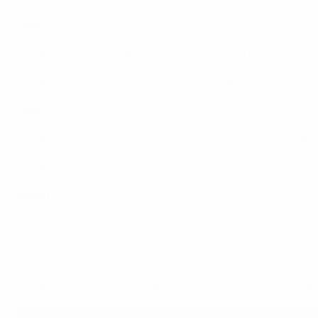
Путь 1
Команды, занявшие вторые и третьи места в группах Ли
Команды из Лиги А будут сеяными и проведут ответные 
Путь 2
Команды, занявшие четвертые места в группах Лиги А, и
Команды из Лиги А и победители групп Лиги В будут се
Раунд 2
Во втором раунде победители обоих путей по итогам же
матч дома.
Семь победителей второго раунда, которые заняли сам
Оставшийся победитель второго раунда попадает во вт