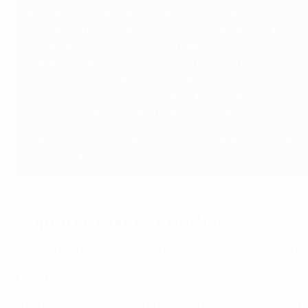
Финляндия / Сербия - Беларусь / Италия
Северная Ирландия / Португалия - Хорватия / Ислан
Албания / Уэльс - Румыния / Норвегия
Израиль / Швейцария - Косово / Австрия
Чехия / Шотландия - Литва / Швеция
Бельгия / Польша - Казахстан / Ирландия
Турция / Словения - Венгрия / Нидерланды
Раунд 2 пройдет в двухматчевом формате с 26 ноября
первые матчи дома.
Формат стыковых матчей
Первый раунд стыковых матчей проходит по двум путям
Раунд 1
В первом раунде стыковых матчей предусмотрены два п