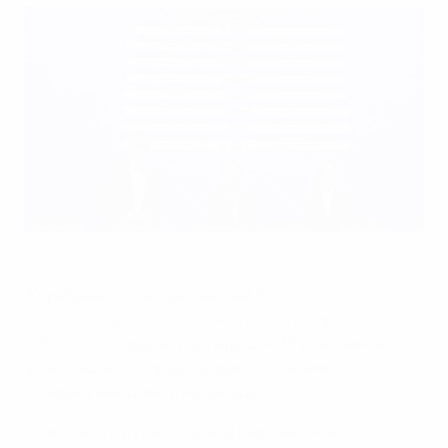
Обладатели семи европейских путевок на ЧМ определятся
в ходе двух раундов стыковых матчей
UEFA via Getty Images
Жеребьевка стыковых матчей
Европейской
квалификации женского чемпионата мира
ФИФА-2027
определила пары для 32 участников
этой стадии, которые сыграют со своими
соперниками дома и на выезде.
По итогам группового этапа Европейской