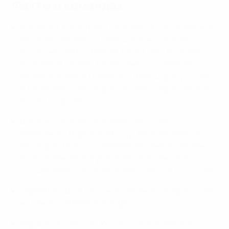
Факты о командах
Англичанки проиграли в финале ЧМ-2023 сборной
Испании и являются победительницами двух
последних ЕВРО. Швеция в 2023 году выиграла
бронзовые медали, Нидерланды остановились в
четвертьфинале, Норвегия и Швейцария уступили
в 1/8 финала, а Ирландия, Италия и Португалия не
вышли из группы.
Шотландия играла в финальной стадии
чемпионата мира в 2019 году. Австрия, Бельгия,
Исландия, Польша, Северная Ирландия, Украина,
Уэльс и Финляндия участвовали в финальных
стадиях ЕВРО, но на чемпионат мира не выходили.
Норвегия и Швеция, как и Германия, не пропустили
ни одного чемпионата мира.
Израиль, Казахстан, Косово и Литва впервые