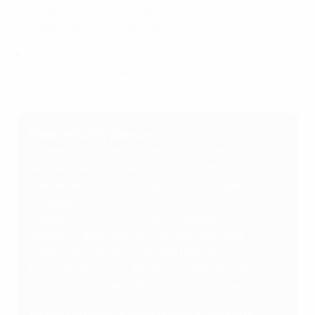
сыграют в стыковых матчах за выход в финальную
стадию крупного турнира.
Уэльс дважды обыграл Албанию на групповом
этапе квалификации.
Пары второго раунда
Словакия / Украина - Греция / Англия
Финляндия / Сербия - Беларусь / Италия
Северная Ирландия / Португалия - Хорватия /
Исландия
Албания / Уэльс - Румыния / Норвегия
Израиль / Швейцария - Косово / Австрия
Чехия / Шотландия - Литва / Швеция
Бельгия / Польша - Казахстан / Ирландия
Турция / Словения - Венгрия / Нидерланды
Раунд 2 пройдет в двухматчевом формате с 26