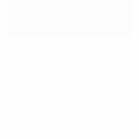
ноября по 5 декабря. Точные даты матчей будут
опубликованы позже. Победители пар,
указанных первыми, проведут первые матчи
дома.
Формат стыковых матчей
Первый раунд стыковых матчей проходит по двум
путям.
Раунд 1
В первом раунде стыковых матчей предусмотрены
два пути.
Путь 1
Команды, занявшие вторые и третьи места в группах