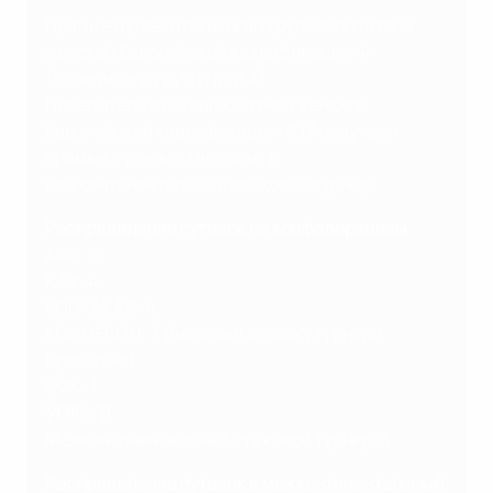
Прямые путевки по итогам группового этапа
женской Европейской квалификации: 4
(победители групп Лиги A)
Победители стыковых матчей женской
Европейской квалификации: 8 (7 получают
прямые путевки, 1 выходит в
межконтинентальный стыковой турнир)
Распределение путевок по конфедерациям
АФК: 6
КАФ: 4
КОНКАКАФ: 4
КОНМЕБОЛ: 3 (включая хозяйку турнира
Бразилию)
ОФК: 1
УЕФА: 11
Межконтинентальный стыковой турнир: 3
Распределение путевок в межконтинентальный