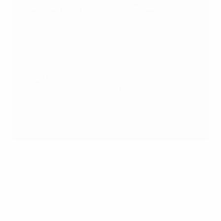
стыковой турнир по конфедерациям
АФК: 2
КАФ: 2
КОНКАКАФ: 2
КОНМЕБОЛ: 2
ОФК: 1
УЕФА: 1
Оба представителя КОНКАКАФ, лучший по
рейтингу представитель КОНМЕБОЛ и
представитель УЕФА стартуют во втором из
двух этапов.
© 1998-2026 UEFA. All rights reserved.
Обновлено: четверг, 18 июня 2026 г.