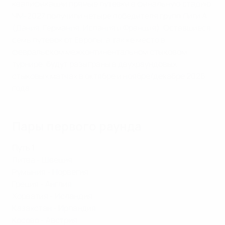
квалификации прямые путевки в финальную стадию
ЧМ-2027 получили четыре победителя групп Лиги А
(Дания, Германия, Испания и Франция). Оставшиеся
семь путевок от Европы, а также место в
февральском межконтинентальном стыковом
турнире, будут разыграны в двухраундовых
стыковых матчах в октябре и ноябре/декабре 2026
года.
Пары первого раунда
Путь 1
Литва - Швеция
Румыния - Норвегия
Греция - Англия
Хорватия - Исландия
Казахстан - Ирландия
Косово - Австрия