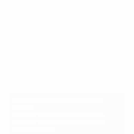
Во втором раунде победители обоих путей по итогам
жеребьевки образуют восемь пар. Победители
первого раунда в первом пути будут сеяными и
проведут ответный матч дома.
Семь победителей второго раунда, которые заняли
самые высокие места в
общем рейтинге женской
Европейской квалификации-2026
, выходят на
ЧМ-2027 напрямую. Оставшийся победитель
второго раунда попадает во второй этап
межконтинентального стыкового турнира, который
пройдет в феврале 2027 года.
Европейская квалификация женского
ЧМ-2027
Путевки от УЕФА в финальную стадию: 11
Путевка от УЕФА в межконтинентальный
стыковой турнир: 1