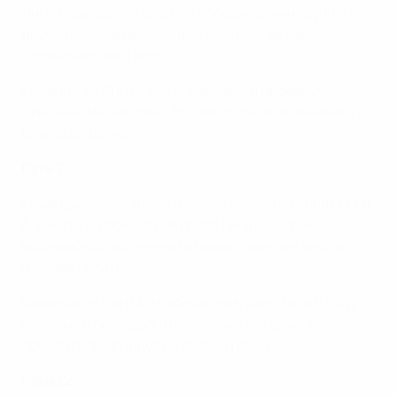
Лиги А, сыграют с шестью победителями групп и
двумя лучшими командами из числа занявших
вторые места в Лиге С.
Команды из Лиги А будут сеяными и проведут
ответные матчи дома. Восемь победителей выйдут
во второй раунд.
Путь 2
Команды, занявшие четвертые места в группах Лиги
А, и четыре победителя групп Лиги B сыграют с
восемью обладателями вторых и третьих мест в
группах Лиги В.
Команды из Лиги А и победители групп Лиги В будут
сеяными и проведут ответные матчи дома. Восемь
победителей выйдут во второй раунд.
Раунд 2