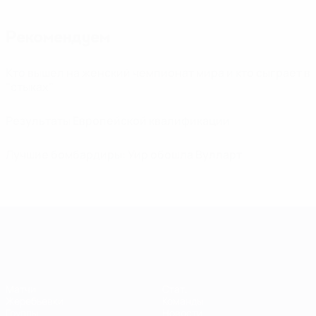
Рекомендуем
Кто вышел на женский чемпионат мира и кто сыграет в
"стыках"
Результаты Европейской квалификации
Лучшие бомбардиры: Уир обошла Вулларт
Европейская квалификация среди ж
Матчи
Стат.
Жеребьевки
Команды
Группы
Новости