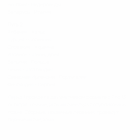
Венгрия - Нидерланды
Беларусь - Италия
Путь 2
Албания - Уэльс
Турция - Словения
Словакия - Украина
Израиль - Швейцария
Бельгия - Польша
Чехия - Шотландия
Северная Ирландия - Португалия
Финляндия - Сербия
Раунд 1 пройдет в двухматчевом формате с 7 по 13
октября. Точные даты матчей будут опубликованы
позже. Сборные, указанные первыми, проведут
первые матчи дома.