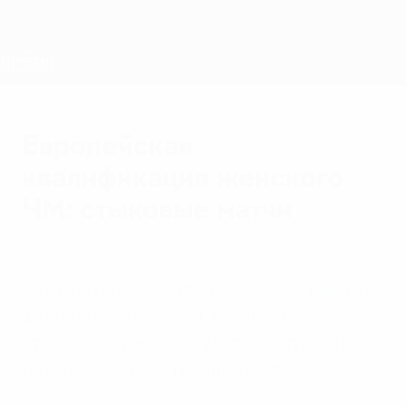
Skip
to
main
Лига наций и женский ЕВРО
Скачать
content
Результаты live и статистика
Европейская квалификация среди женщин
Европейская
квалификация женского
ЧМ: стыковые матчи
четверг, 18 июня 2026 г.
Семь путевок от Европы, а также место в
февральском межконтинентальном
стыковом турнире, будут разыграны в
двухраундовых стыковых матчах.