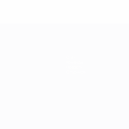
енщин
Стат.
Команды
Новости
О турнире
Português