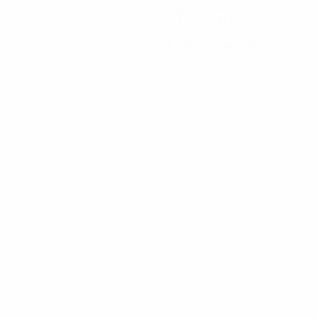
Пропущенные голы
3,34 ср. за матч
0
Красные карточки