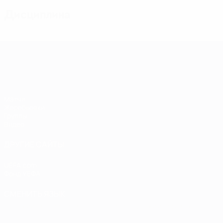
Дисциплина
Европейская квалификация среди ж
Матчи
Жеребьевки
Группы
Видео
ДРУГИЕ САЙТЫ
UEFA.com
Фонд УЕФА
СМЕНИТЬ ЯЗЫК
Русский
English
Français
Deutsch
Русский
Español
Italiano