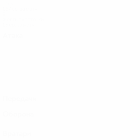
Голы
1,67 ср. за матч
9
Желтые карточки
1,5 ср. за матч
Атака
Передачи
Оборона
Вратари