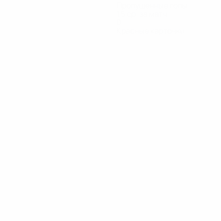
Пропущенные голы
1,5 ср. за матч
0
Красные карточки