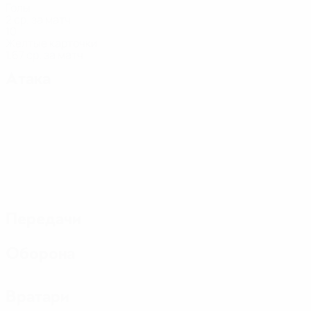
Голы
2 ср. за матч
10
Желтые карточки
1,67 ср. за матч
Атака
Передачи
Оборона
Вратари