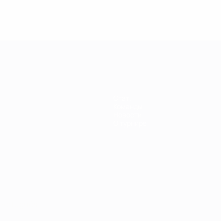
енщин
Стат.
Команды
Новости
О турнире
Português