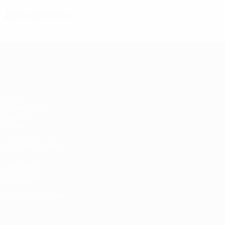
Дисциплина
Европейская квалификация среди ж
Матчи
Жеребьевки
Группы
Видео
ДРУГИЕ САЙТЫ
UEFA.com
Фонд УЕФА
СМЕНИТЬ ЯЗЫК
Русский
English
Français
Deutsch
Русский
Español
Italiano