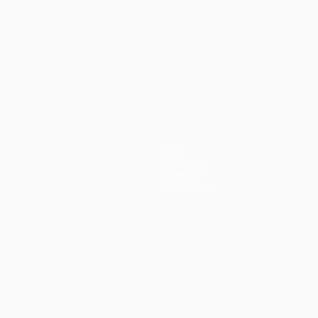
енщин
Стат.
Команды
Новости
О турнире
Português