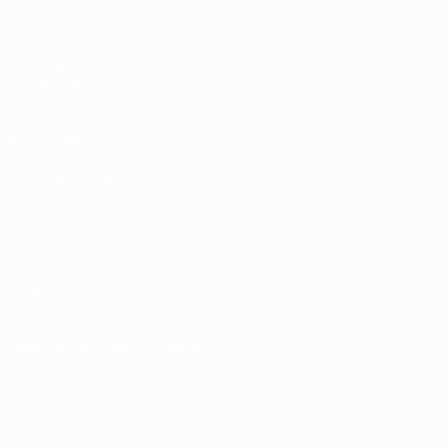
Матч
Новости
Видео
Формат
САЙТЫ
СЕТИ УЕФА
UEFA.com
Фонд УЕФА
СМЕНИТЬ ЯЗЫК
Русский
English
Français
Deutsch
Русский
Español
Italiano
Português
Конфиденциальность
Правила и условия
Правила в отношении cookie
Настройки куки
© 1998-2026 УЕФА. Все права защищены