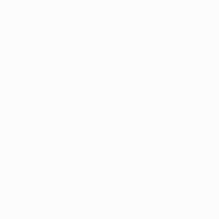
Матч
Новости
Видео
Формат
САЙТЫ
СЕТИ УЕФА
UEFA.com
Фонд УЕФА
СМЕНИТЬ ЯЗЫК
Русский
English
Français
Deutsch
Русский
Español
Italiano
Português
Конфиденциальность
Правила и условия
Правила в отношении cookie
Настройки куки
© 1998-2026 УЕФА. Все права защищены