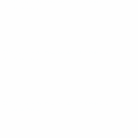
ЕВРО по футзалу среди женщин
сб 21 мар. 2026
·
Основной раунд
ЕВРО по футзалу среди женщин
чт 19 мар. 2026
·
Основной раунд
ЕВРО по футзалу среди женщин
ср 18 мар. 2026
·
Основной раунд