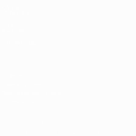
САЙТЫ
СЕТИ УЕФА
UEFA.com
Фонд УЕФА
СМЕНИТЬ ЯЗЫК
Русский
English
Français
Deutsch
Русский
Español
Italiano
Português
Конфиденциальность
Правила и условия
Правила в отношении cookie
Настройки куки
© 1998-2026 УЕФА. Все права защищены
Название UEFA, логотип УЕФА, а также элементы дизайна,