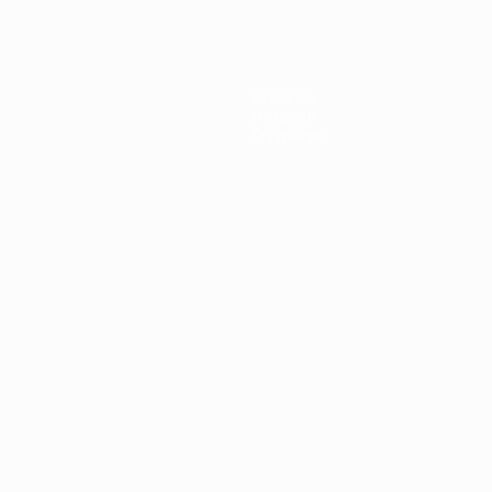
Новости
История
О турнире
Português