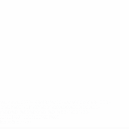
eases/news/0272-148df8afec70-8ace600b6288-1000--
B%D1%8E%D1%87%D0%B8%D0%BB%D0%B8-
%BB%D1%83%D0%B1%D1%8B-%D0%B8-
2%D1%81%D0%B5%D1%85-
дробнее</a>