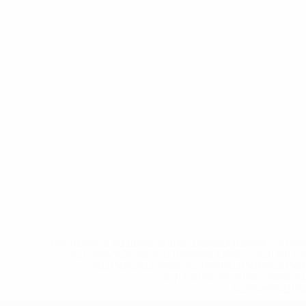
* Исключена до дальнейшего уведомления. <a href
%D1%84%D0%B8%D1%84%D0%B0-%D1%83
%D1%80%D0%BE%D1%81%D1%81%D0%
%D1%81%D0%B1%D0%BE%
%D1%82%D1%