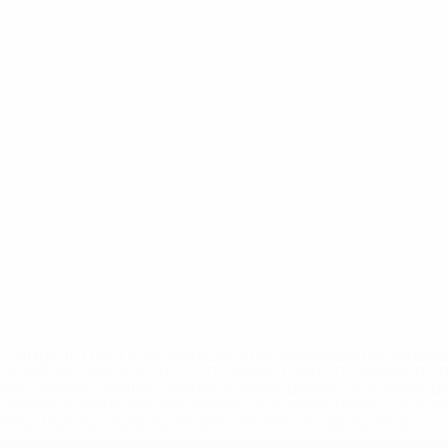
='https://ru.uefa.com/insideuefa/mediaservices/mediarel
%D0%B5%D1%84%D0%B0-%D0%B8%D1%81%D0%BA%D0%B
B8%D0%B8%D1%81%D0%BA%D0%B8%D0%B5-%D0%BA%D0
D1%80%D0%BD%D1%8B%D0%B5-%D0%B8%D0%B7-%D0%B
83%D1%80%D0%BD%D0%B8%D1%80%D0%BE%D0%B2/' >По