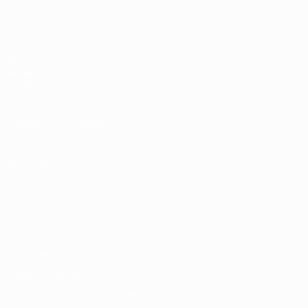
ЕВРО по футзалу среди женщин
Матчи
Жеребьевки
Группы
Стат.
САЙТЫ СЕТИ УЕФА
UEFA.com
Фонд УЕФА
СМЕНИТЬ ЯЗЫК
Русский
English
Français
Deutsch
Русский
Español
Italiano
Конфиденциальность
Правила и условия
Правила в отношении cookie