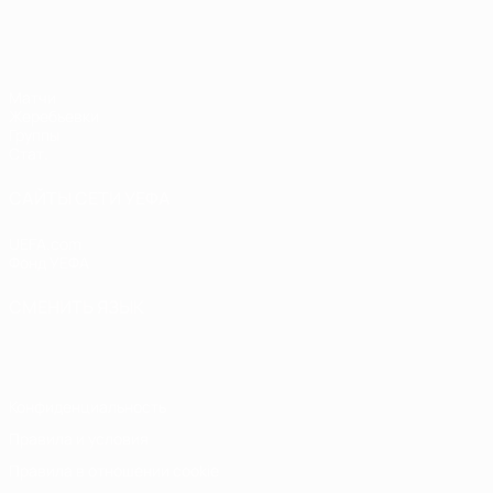
ЕВРО по футзалу среди женщин
Матчи
Жеребьевки
Группы
Стат.
САЙТЫ СЕТИ УЕФА
UEFA.com
Фонд УЕФА
СМЕНИТЬ ЯЗЫК
Русский
English
Français
Deutsch
Русский
Español
Italiano
Конфиденциальность
Правила и условия
Правила в отношении cookie