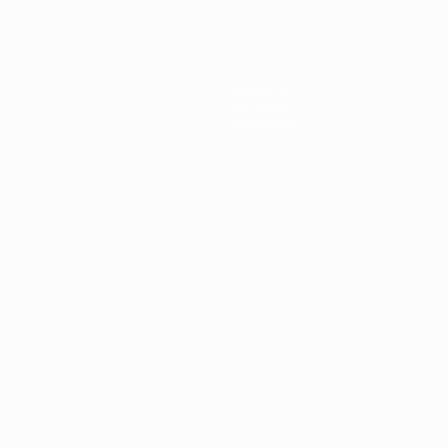
Новости
История
О турнире
Português