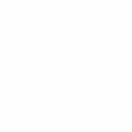
* Исключена до дальнейшего уведомления. <a href
%D1%84%D0%B8%D1%84%D0%B0-%D1%83
%D1%80%D0%BE%D1%81%D1%81%D0%
%D1%81%D0%B1%D0%BE%
%D1%82%D1%