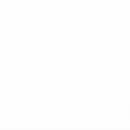
='https://ru.uefa.com/insideuefa/mediaservices/mediarel
%D0%B5%D1%84%D0%B0-%D0%B8%D1%81%D0%BA%D0%B
B8%D0%B8%D1%81%D0%BA%D0%B8%D0%B5-%D0%BA%D0
D1%80%D0%BD%D1%8B%D0%B5-%D0%B8%D0%B7-%D0%B
83%D1%80%D0%BD%D0%B8%D1%80%D0%BE%D0%B2/' >По