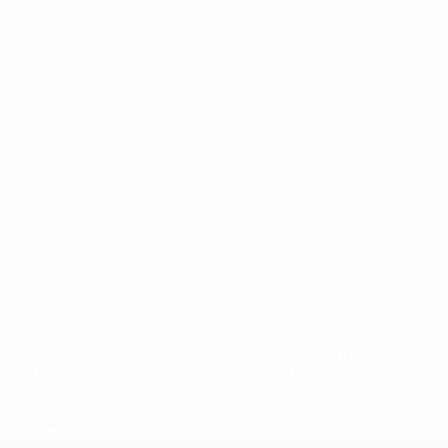
eases/news/0272-148df8afec70-8ace600b6288-1000--
B%D1%8E%D1%87%D0%B8%D0%BB%D0%B8-
%BB%D1%83%D0%B1%D1%8B-%D0%B8-
2%D1%81%D0%B5%D1%85-
дробнее</a>