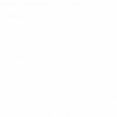
Босния и Герцеговина
27.8.2000 (25)
Главное
Вся статистика
3
120
Матчи
Минуты на поле
40 ср. за матч
0
0
Голы
Желтые карточки
0
Красные карточки
* Исключена до дальнейшего уведомления. <a
href='https://ru.uefa.com/insideuefa/mediaservices/medi
148df8afec70-8ace600b6288-1000--
%D1%84%D0%B8%D1%84%D0%B0-
%D1%83%D0%B5%D1%84%D0%B0-
%D0%B8%D1%81%D0%BA%D0%BB%D1%8E%D1%87%D0%