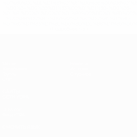
%D1%80%D0%BE%D1%81%D1%81%D0%B8%D0%B8%D1%
%D0%BA%D0%BB%D1%83%D0%B1%D1%8B-%D0%B8-
%D1%81%D0%B1%D0%BE%D1%80%D0%BD%D1%8B%D0%
%D0%B8%D0%B7-%D0%B2%D1%81%D0%B5%D1%85-
%D1%82%D1%83%D1%80%D0%BD%D0%B8%D1%80%D0%
>Подробнее</a>
ЕВРО по футзалу среди женщин
Матчи
Новости
Жеребьевки
История
Группы
О турнире
Стат.
САЙТЫ
СЕТИ УЕФА
UEFA.com
Фонд УЕФА
СМЕНИТЬ ЯЗЫК
Русский
English
Français
Deutsch
Русский
Español