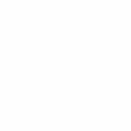
3
НОМЕР В СБОРНОЙ
СТРАНА
Босния и Герцеговина
ДАТА РОЖДЕНИЯ
01.8.2006 (20)
Главное
Вся статистика
3
0
Матчи
Желтые карточки
0
Красные карточки
* Исключена до дальнейшего уведомления. <a
href='https://ru.uefa.com/insideuefa/mediaservices/medi
148df8afec70-8ace600b6288-1000--
%D1%84%D0%B8%D1%84%D0%B0-
%D1%83%D0%B5%D1%84%D0%B0-
%D0%B8%D1%81%D0%BA%D0%BB%D1%8E%D1%87%D0%