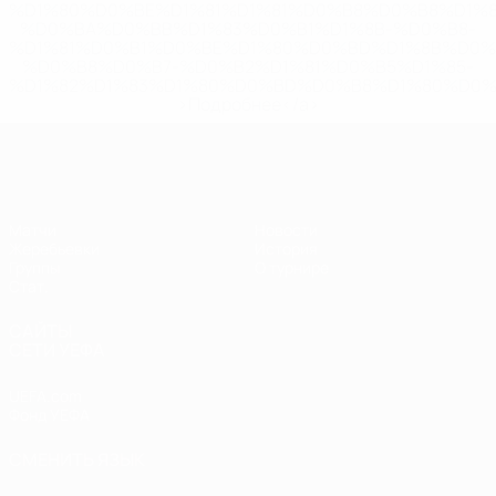
%D1%80%D0%BE%D1%81%D1%81%D0%B8%D0%B8%D1%
%D0%BA%D0%BB%D1%83%D0%B1%D1%8B-%D0%B8-
%D1%81%D0%B1%D0%BE%D1%80%D0%BD%D1%8B%D0%
%D0%B8%D0%B7-%D0%B2%D1%81%D0%B5%D1%85-
%D1%82%D1%83%D1%80%D0%BD%D0%B8%D1%80%D0%
>Подробнее</a>
ЕВРО по футзалу среди женщин
Матчи
Новости
Жеребьевки
История
Группы
О турнире
Стат.
САЙТЫ
СЕТИ УЕФА
UEFA.com
Фонд УЕФА
СМЕНИТЬ ЯЗЫК
Русский
English
Français
Deutsch
Русский
Español