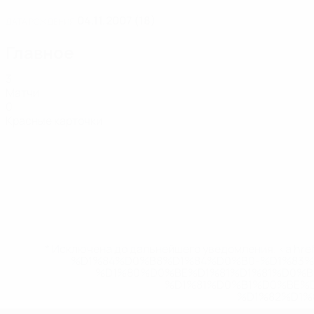
04.11.2007 (18)
ДАТА РОЖДЕНИЯ
Главное
3
Матчи
0
Красные карточки
* Исключена до дальнейшего уведомления. <a href
%D1%84%D0%B8%D1%84%D0%B0-%D1%83
%D1%80%D0%BE%D1%81%D1%81%D0%
%D1%81%D0%B1%D0%BE%
%D1%82%D1%