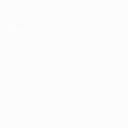
ЕВРО по футзалу среди женщин
Матчи
Жеребьевки
Группы
Стат.
САЙТЫ СЕТИ УЕФА
UEFA.com
Фонд УЕФА
СМЕНИТЬ ЯЗЫК
Русский
English
Français
Deutsch
Русский
Español
Italiano
Конфиденциальность
Правила и условия
Правила в отношении cookie