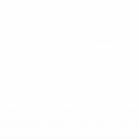
0
Желтые карточки
='https://ru.uefa.com/insideuefa/mediaservices/mediarel
%D0%B5%D1%84%D0%B0-%D0%B8%D1%81%D0%BA%D0%B
B8%D0%B8%D1%81%D0%BA%D0%B8%D0%B5-%D0%BA%D0
D1%80%D0%BD%D1%8B%D0%B5-%D0%B8%D0%B7-%D0%B
83%D1%80%D0%BD%D0%B8%D1%80%D0%BE%D0%B2/' >По