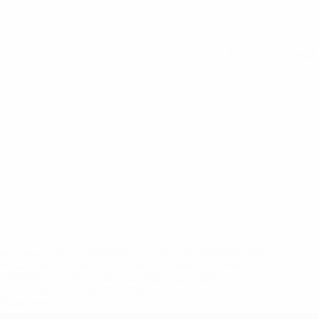
Вся статистика
eases/news/0272-148df8afec70-8ace600b6288-1000--
B%D1%8E%D1%87%D0%B8%D0%BB%D0%B8-
%BB%D1%83%D0%B1%D1%8B-%D0%B8-
2%D1%81%D0%B5%D1%85-
дробнее</a>