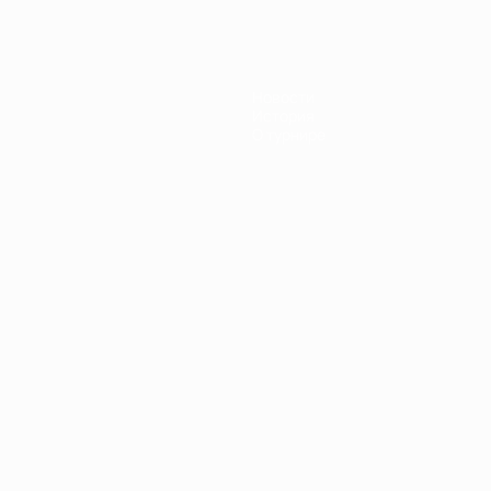
Новости
История
О турнире
Português