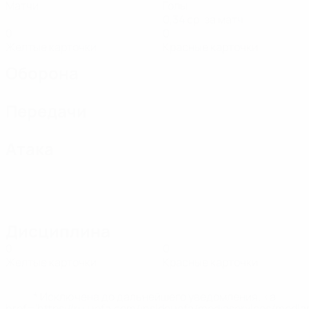
Матчи
Голы
0,34 ср. за матч
0
0
Желтые карточки
Красные карточки
Оборона
Передачи
Атака
Дисциплина
0
0
Желтые карточки
Красные карточки
* Исключена до дальнейшего уведомления. <a
href='https://ru.uefa.com/insideuefa/mediaservices/medi