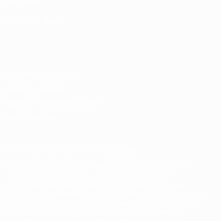
Фонд УЕФА
СМЕНИТЬ ЯЗЫК
Русский
English
Français
Deutsch
Русский
Español
Italiano
Português
Конфиденциальность
Правила и условия
Правила в отношении cookie
Настройки куки
© 1998-2026 УЕФА. Все права защищены
Название UEFA, логотип УЕФА, а также элементы дизайна,
относящиеся к соревнованиям УЕФА, являются
зарегистрированными торговыми марками УЕФА и/или
охраняются авторским правом. Использование этих торговых
марок в коммерческих целях запрещено. Пользуясь сайтом
UEFA.com, вы тем самым соглашаетесь с Правилами и
условиями, а также с Политикой конфиденциальности