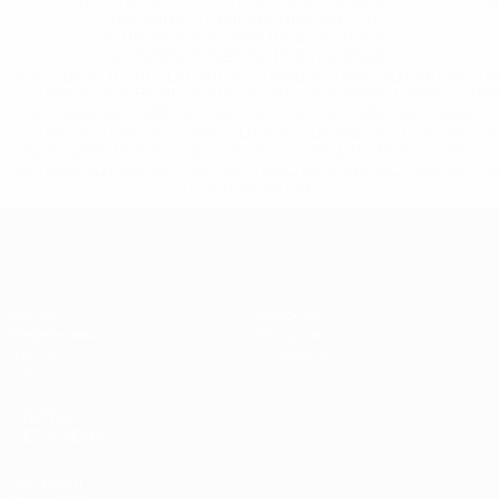
148df8afec70-8ace600b6288-1000--
%D1%84%D0%B8%D1%84%D0%B0-
%D1%83%D0%B5%D1%84%D0%B0-
%D0%B8%D1%81%D0%BA%D0%BB%D1%8E%D1%87%D0%
%D1%80%D0%BE%D1%81%D1%81%D0%B8%D0%B8%D1%
%D0%BA%D0%BB%D1%83%D0%B1%D1%8B-%D0%B8-
%D1%81%D0%B1%D0%BE%D1%80%D0%BD%D1%8B%D0%
%D0%B8%D0%B7-%D0%B2%D1%81%D0%B5%D1%85-
%D1%82%D1%83%D1%80%D0%BD%D0%B8%D1%80%D0%
>Подробнее</a>
ЕВРО по футзалу среди женщин
Матчи
Новости
Жеребьевки
История
Группы
О турнире
Стат.
САЙТЫ
СЕТИ УЕФА
UEFA.com