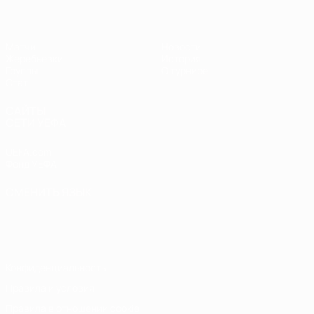
Матчи
Новости
Жеребьевки
История
Группы
О турнире
Стат.
САЙТЫ
СЕТИ УЕФА
UEFA.com
Фонд УЕФА
СМЕНИТЬ ЯЗЫК
Русский
English
Français
Deutsch
Русский
Español
Italiano
Português
Конфиденциальность
Правила и условия
Правила в отношении cookie