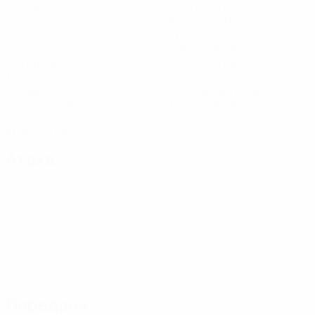
Матчи
Минуты на поле
40 ср. за матч
4
34
Голы
Всего ударов
1,34 ср. за матч
11,34 ср. за матч
1
1
Голевые пасы
Желтые карточки
0,34 ср. за матч
0,34 ср. за матч
0
Красные карточки
Атака
Передачи