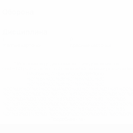
Оборона
Дисциплина
1
0
Желтые карточки
Красные карточки
* Исключена до дальнейшего уведомления. <a
href='https://ru.uefa.com/insideuefa/mediaservices/medi
148df8afec70-8ace600b6288-1000--
%D1%84%D0%B8%D1%84%D0%B0-
%D1%83%D0%B5%D1%84%D0%B0-
%D0%B8%D1%81%D0%BA%D0%BB%D1%8E%D1%87%D0%
%D1%80%D0%BE%D1%81%D1%81%D0%B8%D0%B8%D1%
%D0%BA%D0%BB%D1%83%D0%B1%D1%8B-%D0%B8-
%D1%81%D0%B1%D0%BE%D1%80%D0%BD%D1%8B%D0%
%D0%B8%D0%B7-%D0%B2%D1%81%D0%B5%D1%85-
%D1%82%D1%83%D1%80%D0%BD%D0%B8%D1%80%D0%
>Подробнее</a>
ЕВРО по футзалу среди женщин