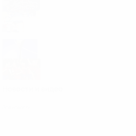
Элитный раунд квалификации
ЧМ-2025
Венгрия, Италия, Польша, Финляндия,
Франция и Швеция вышли в элитный раунд
Новый формат женского футзального
ЕВРО
Женский ЕВРО-2023 по футзалу: итоги
Новости и видео
Все новости