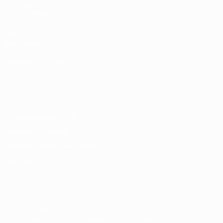
САЙТЫ
СЕТИ УЕФА
UEFA.com
Фонд УЕФА
СМЕНИТЬ ЯЗЫК
Русский
English
Français
Deutsch
Русский
Español
Italiano
Português
Конфиденциальность
Правила и условия
Правила в отношении cookie
Настройки куки
© 1998-2026 УЕФА. Все права защищены
Название UEFA, логотип УЕФА, а также элементы дизайна,
относящиеся к соревнованиям УЕФА, являются