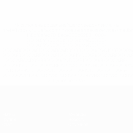
* Исключена до дальнейшего уведомления. <a
href='https://ru.uefa.com/insideuefa/mediaservices/medi
148df8afec70-8ace600b6288-1000--
%D1%84%D0%B8%D1%84%D0%B0-
%D1%83%D0%B5%D1%84%D0%B0-
%D0%B8%D1%81%D0%BA%D0%BB%D1%8E%D1%87%D0%
%D1%80%D0%BE%D1%81%D1%81%D0%B8%D0%B8%D1%
%D0%BA%D0%BB%D1%83%D0%B1%D1%8B-%D0%B8-
%D1%81%D0%B1%D0%BE%D1%80%D0%BD%D1%8B%D0%
%D0%B8%D0%B7-%D0%B2%D1%81%D0%B5%D1%85-
%D1%82%D1%83%D1%80%D0%BD%D0%B8%D1%80%D0%
>Подробнее</a>
ЕВРО по футзалу среди женщин
Матчи
Команды
Группы
Новости
Стат.
О турнире