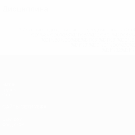
Дисциплина
* Исключена до дальнейшего уведомления. <a href
%D1%84%D0%B8%D1%84%D0%B0-%D1%83
%D1%80%D0%BE%D1%81%D1%81%D0%
%D1%81%D0%B1%D0%BE%
%D1%82%D1%
ЕВРО по футзалу среди женщин
Матчи
Группы
Стат.
САЙТЫ СЕТИ УЕФА
UEFA.com
Фонд УЕФА