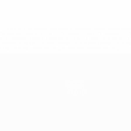
='https://ru.uefa.com/insideuefa/mediaservices/mediarel
%D0%B5%D1%84%D0%B0-%D0%B8%D1%81%D0%BA%D0%B
B8%D0%B8%D1%81%D0%BA%D0%B8%D0%B5-%D0%BA%D0
D1%80%D0%BD%D1%8B%D0%B5-%D0%B8%D0%B7-%D0%B
83%D1%80%D0%BD%D0%B8%D1%80%D0%BE%D0%B2/' >По
Команды
Новости
О турнире