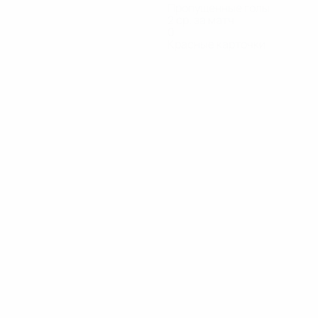
Пропущенные голы
2 ср. за матч
0
Красные карточки