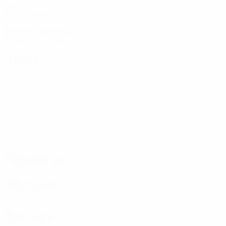
Голы
3 ср. за матч
1
Желтые карточки
0,34 ср. за матч
Атака
Передачи
Оборона
Вратари