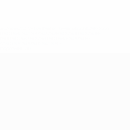
eases/news/0272-148df8afec70-8ace600b6288-1000--
B%D1%8E%D1%87%D0%B8%D0%BB%D0%B8-
%BB%D1%83%D0%B1%D1%8B-%D0%B8-
2%D1%81%D0%B5%D1%85-
дробнее</a>