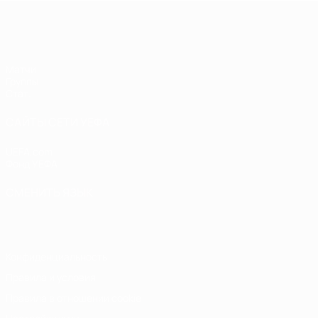
ЕВРО по футзалу среди женщин
Матчи
Группы
Стат.
САЙТЫ СЕТИ УЕФА
UEFA.com
Фонд УЕФА
СМЕНИТЬ ЯЗЫК
Русский
English
Français
Deutsch
Русский
Español
Italiano
Конфиденциальность
Правила и условия
Правила в отношении cookie