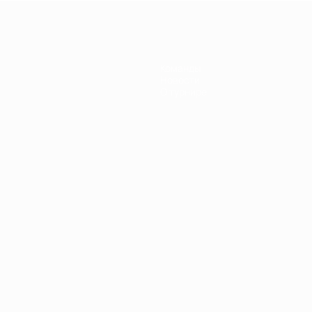
Команды
Новости
О турнире
Português