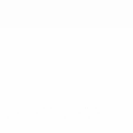
eases/news/0272-148df8afec70-8ace600b6288-1000--
B%D1%8E%D1%87%D0%B8%D0%BB%D0%B8-
%BB%D1%83%D0%B1%D1%8B-%D0%B8-
2%D1%81%D0%B5%D1%85-
дробнее</a>