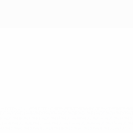
='https://ru.uefa.com/insideuefa/mediaservices/mediarel
%D0%B5%D1%84%D0%B0-%D0%B8%D1%81%D0%BA%D0%B
B8%D0%B8%D1%81%D0%BA%D0%B8%D0%B5-%D0%BA%D0
D1%80%D0%BD%D1%8B%D0%B5-%D0%B8%D0%B7-%D0%B
83%D1%80%D0%BD%D0%B8%D1%80%D0%BE%D0%B2/' >По