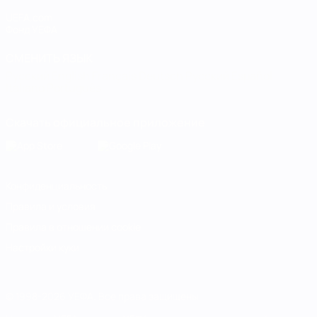
UEFA.com
Фонд УЕФА
СМЕНИТЬ ЯЗЫК
Русский
English
Français
Deutsch
Русский
Español
Italiano
Português
Скачать официальное приложение
Конфиденциальность
Правила и условия
Правила в отношении cookie
Настройки куки
© 1998-2026 УЕФА. Все права защищены