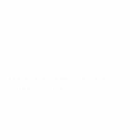
2
Софи Хеуг (Норвегия)
2
Инна Глущенко (Украина)
2
Маделен Яногю (Швеция)
2
Джилл Янссенс (Бельгия)
2
Сари Кеес (Бельгия)
2
Фрида Монум (Норвегия)
2
Тамара Моравкова (Словакия)
Хет-трики в женской Лиги
наций-2023/24
Патриция Гмирова (
Словакия
- Хорватия 4:0
)
26.09.23, Лига B
Карлина Миксоне (
Андорра -
Латвия
0:4
) 26.09.23,
Лига C
Пернилле Хардер (
Уэльс -
Дания
1:5
) 26.09.23, Лига
A