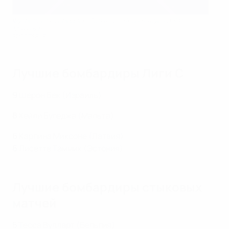
Футболистки сборной Ирландии Кира Каруса и Кэти
Маккейб
SPORTSFILE
Лучшие бомбардиры Лиги С
9
Шерон Бек (Израиль)
8
Хейли Бугеджа (Мальта)
6
Карлина Миксоне (Латвия)
6
Лисетте Таммик (Эстония)
Лучшие бомбардиры стыковых
матчей
5
Тесса Вулларт (Бельгия)