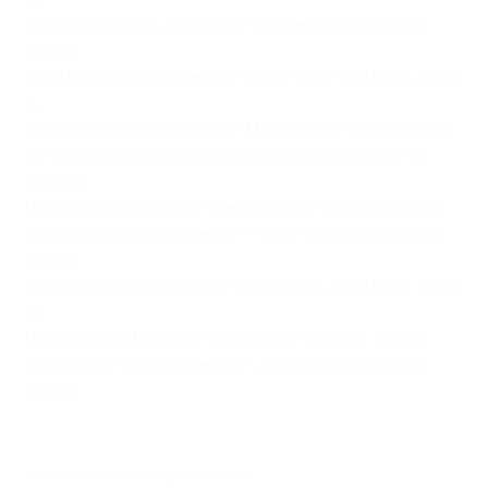
Лисетте Таммик (
Армения -
Эстония
1:4
) 27.10.23,
Лига C
Кэти Маккейб (
Ирландия
- Албания 5:1
) 27.10.23, Лига
B
Хейли Бугеджа (
Андорра -
Мальта
0:3
) 31.10.23, Лига
C - забила три мяча в промежуток с 36-й по 43-ю
минуты
Шерон Бек (
Армения -
Израиль
0:4
) 29.11.23, Лига C
Ада Хегерберг (
Норвегия
- Португалия 4:0
) 01.12.23,
Лига A
Ольга Шевцова (
Латвия
- Андорра 4:0
) 01.12.23, Лига
C
Шарон Бек (
Израиль
- Эстония 4:1
) 5.12.23, Лига С
Хенриетта Чисар (
Венгрия
- Албания 6:0
) 5.12.23,
Лига B
© 1998-2026 UEFA. All rights reserved.