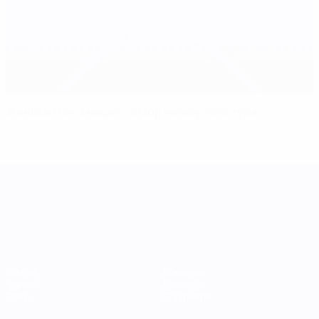
Женская Лига наций: обзор четвертого тура
Лига наций УЕФА среди женщин
Матчи
Команды
Группы
Новости
Стат.
О турнире