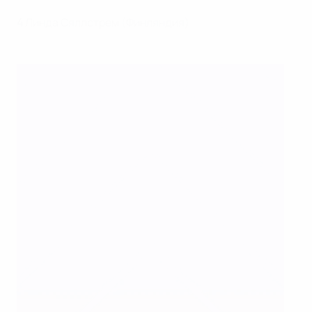
4
Линда Сяллстрем (Финляндия)