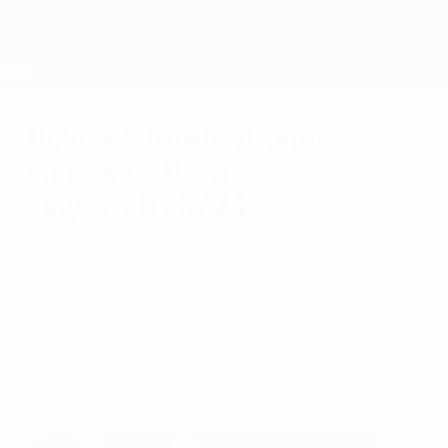
Skip
to
main
Лига наций и женский ЕВРО
Скачать
content
Результаты live и статистика
Лига наций УЕФА среди женщин
Лучшие бомбардиры
женской Лиги
наций-2023/24
пятница, 23 февраля 2024 г.
Израильтянка Шерон Бек стала лучшим
бомбардиром с девятью голами, а в Лиге
А победила голландка Линет
Бееренстейн.