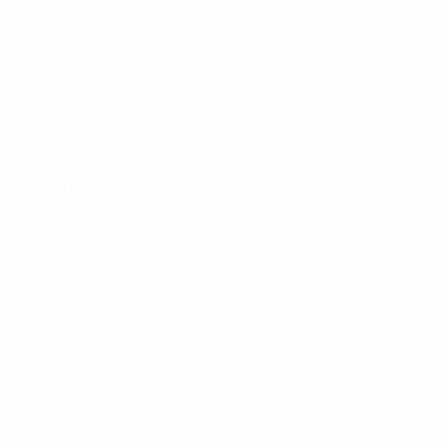
Лучшим бомбардиром финального турнира с двумя
голами стала испанка Айтана Бонмати,
отличившаяся и в полуфинале (против
Нидерландов), и в финале (против Франции).
Статистика женской Лиги наций-2023/24
Лучшие бомбардиры финальных
турниров
2
Айтана Бонмати (Испания)
1
Кадидьяту Диани(Франция)
1
Джулия Гвинн (Германия)
1
Дженнифер Эрмосо (Испания)
1
Сакина Каршауи (Франция)
1
Она Батлье (Испания)
1
Клара Бюль (Германия)
1
Мариона Кальдентей (Испания)