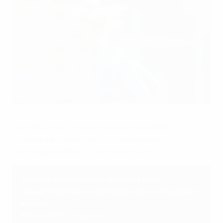
Полузащитник сборной Израиля Шерон Бек
Getty Images
Полузащитник сборной Израиля Шерон Бек
победила в бомбардирской гонке первого
розыгрыша женской Лиги наций УЕФА.
Лучшие бомбардиры женской Лиги
наций-2023/24 (групповой этап и стыковые
матчи)
9
Шерон Бек (Израиль)