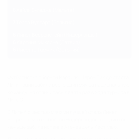
8
Хейли Бугеджа (Мальта)
7
Тесса Вулларт (Бельгия)
6
Линет Бееренстейн (Нидерланды)
6
Карлина Миксоне (Латвия)
6
Лисетте Таммик (Эстония)
Футболистка сборной Израиля Шерон Бек до старта
Лиги наций забила всего один мяч за национальную
команду, но отличилась девять раз в ходе турнира в
Лиге С.
В Лиге А с шестью мячами лучшей стала Линет
Бееренстейн из сборной Нидерландов, на один гол
меньше забила испанка Атенеа дель Кастильо.