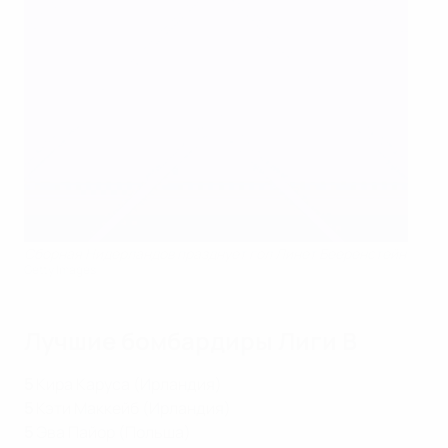
Сборная Нидерландов празднует гол Линет Бееренстейн
Getty Images
Лучшие бомбардиры Лиги В
5
Кира Каруса (Ирландия)
5
Кэти Маккейб (Ирландия)
5
Эва Пайор (Польша)