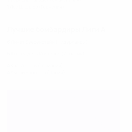
1
Леа Шюллер (Германия)
Лучшие бомбардиры Лиги А
6
Линет Бееренстейн (Нидерланды)
5
Атенеа дель Кастильо (Испания)
4
Клара Бюль (Германия)
4
Амали Вангсгор (Дания)